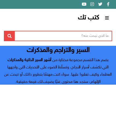
كتب تك
ا
ل
ق
ن
ا
ا
بحث
ص
س
ئ
ا
السير والتراجم والمذكرات
م
م
ل
ا
ة
ب
يضم هذا القسم مجموعة مختارة من
أشهر السير الذاتية والمذكرات
ل
ح
التي تكشف أسرار النجاح، وتسلّط الضوء على التحديات التي واجهها
ت
ث
العظماء وكيف تغلبوا عليها. سواء كنت مهتمًا بتطوير ذاتك أو تبحث عن
ص
ن
الإلهام، ستجد هنا محتوى غنيًا يضيف لك قيمة حقيقية.
ي
ف