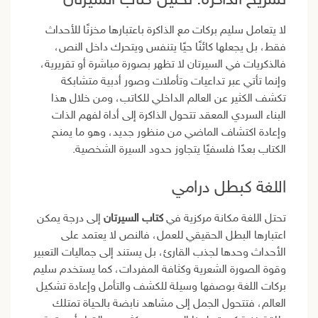
تشريح الذاكرة: تحليل كتاب السيرتان
لا يتعامل سليم بركات مع الذاكرة باعتبارها مخزنًا للأحداث
فقط، بل يجعلها كائنًا حيًا يتنفس ويتحرك داخل النص،
فالذكريات في السيرتان لا تظهر بصورة مباشرة أو تقريرية،
وإنما تأتي عبر تداعيات وتأملات وصور أدبية متشابكة
تكشف الكثير عن العالم الداخلي للكاتب، ومن خلال هذا
البناء السردي المعقد تتحول الذاكرة إلى أداة لفهم الذات
وإعادة اكتشاف الماضي من منظور جديد، وهو ما يمنح
الكتاب بعدًا فلسفيًا يتجاوز حدود السيرة الشخصية.
اللغة كبطل درامي
تحتل اللغة مكانة مركزية في
كتاب السيرتان
إلى درجة يمكن
اعتبارها البطل الحقيقي للعمل، فالنص لا يعتمد على
الأحداث وحدها لجذب القارئ، بل يستند إلى جماليات التعبير
وقوة الصورة الشعرية وكثافة المفردات، كما يستخدم سليم
بركات اللغة بوصفها وسيلة للكشف والتأمل وإعادة تشكيل
العالم، فتتحول الجمل إلى مشاهد نابضة بالحياة تمتلك