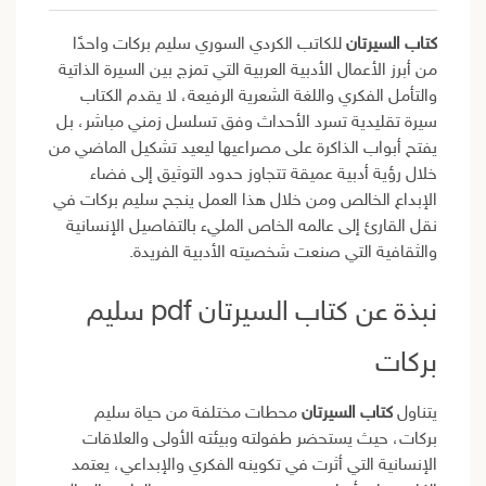
كتاب السيرتان
للكاتب الكردي السوري سليم بركات واحدًا
من أبرز الأعمال الأدبية العربية التي تمزج بين السيرة الذاتية
والتأمل الفكري واللغة الشعرية الرفيعة، لا يقدم الكتاب
سيرة تقليدية تسرد الأحداث وفق تسلسل زمني مباشر، بل
يفتح أبواب الذاكرة على مصراعيها ليعيد تشكيل الماضي من
خلال رؤية أدبية عميقة تتجاوز حدود التوثيق إلى فضاء
الإبداع الخالص ومن خلال هذا العمل ينجح سليم بركات في
نقل القارئ إلى عالمه الخاص المليء بالتفاصيل الإنسانية
والثقافية التي صنعت شخصيته الأدبية الفريدة.
نبذة عن كتاب السيرتان pdf سليم
بركات
يتناول
كتاب السيرتان
محطات مختلفة من حياة سليم
بركات، حيث يستحضر طفولته وبيئته الأولى والعلاقات
الإنسانية التي أثرت في تكوينه الفكري والإبداعي، يعتمد