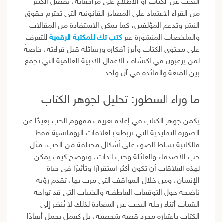
البحث عن الكتاب أو الاطلاع على مراجعاته، يفضل الكثير
من القراء الاعتماد على المصادر القانونية التي تحترم حقوق
النشر وتدعم المؤلفين، كما يمكن الاستفادة من المقالات
والملخصات المنشورة عبر
كتب تك للمكتبة الرقمية
للتعرف
على محتوى الكتاب وأبرز أفكاره ورسائله قبل قراءته، خاصةً
لمن يرغبون في اكتشاف الأعمال الأدبية العالمية التي تجمع
بين المتعة والفائدة في آن واحد.
ما وراء السطور: تحليل لجوهر الكتاب
يكمن جوهر الكتاب في إعادة تعريف مفهوم الحب بعيدًا عن
الصورة التقليدية التي تربطه بالعلاقات الرومانسية فقط
فالكاتبة تسلط الضوء على أشكال مختلفة من الحب، مثل
حب الأصدقاء والعائلة وحب الذات، وتوضح كيف يمكن
لهذه العلاقات أن تكون أكثر استقرارًا وتأثيرًا في حياة
الإنسان، ومن خلال المواقف التي مرت بها، تقدم رؤية
ناضجة حول التوقعات العاطفية والخيبات التي قد تواجه
الشباب أثناء رحلة البحث عن السعادة لذلك لا يُنظر إلى
الكتاب باعتباره مجرد قصة شخصية، بل كعمل يحمل أبعادًا