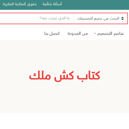
أسئلة شائعة
حقوق الملكية الفكرية
ن
ا
ص
س
ا
عناصر التصميم
من المدونة
اتصل بنا
م
ل
ا
ب
ل
ح
ت
ث
ص
ن
كتاب كش ملك
ي
ف