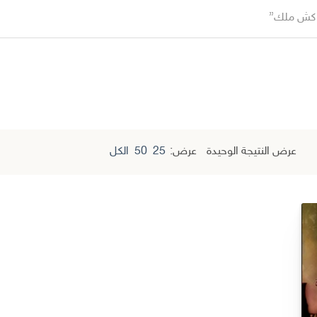
 كش ملك”
عرض النتيجة الوحيدة
عرض:
25
50
الكل