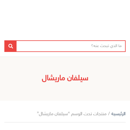
ن
ا
بحث
ص
س
ا
م
ل
ا
ب
ل
سيلفان ماريشال
ح
ت
ث
ص
ن
ي
ف
الرئيسية
/
منتجات تحت الوسم “سيلفان ماريشال”