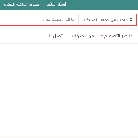
أسئلة شائعة
حقوق الملكية الفكرية
ن
ا
ص
س
ا
عناصر التصميم
من المدونة
اتصل بنا
م
ل
ا
ب
ل
ح
ت
ث
ص
ن
ي
ف