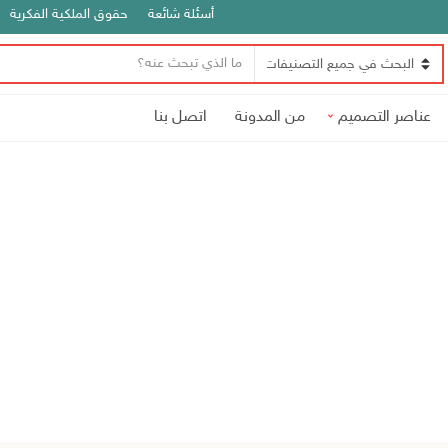
أسئلة شائعة
حقوق الملكية الفكرية
ن
ا
ص
س
ا
عناصر التصميم
من المدونة
اتصل بنا
م
ل
ا
ب
ل
ح
ت
ث
ص
ن
ي
ف