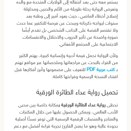
يستمر معه حتى بعد انتقاله إلى الولايات المتحدة مع والده
وتعرض الرواية رحلة طويلة من الألم والحنين ومحاولة
إصلاح أخطاء الماضي، حيث يعود أمير إلى وطنه بعد
سنوات ليواجه ذكرياته ويبحث عن فرصة للتكفير عما حدث
ولا تقتصر القصة على الجانب الشخصي بل تقدم أيضًا
صورة واضحة عن تأثير الحروب والاحتلال والانقسامات
الاجتماعية على المجتمع الأفغاني.
ولأن الرواية تحمل قيمة أدبية وإنسانية كبيرة، يهتم الكثير
من القراء بالبحث عن مراجعاتها وملخصاتها عبر مواقع تهتم
بـ
كتب عربية PDF
للتعرف على مضمونها وأبرز أفكارها قبل
اقتناء النسخة الرسمية وقراءتها كاملة.
تحميل رواية عداء الطائرة الورقية
تحظى
رواية عداء الطائرة الورقية ب
مكانة خاصة بين محبي
الأدب العالمي، ويمكن الحصول عليها من خلال المكتبات
والمتاجر والمنصات الرقمية الرسمية التي توفر نسخًا أصلية
بجودة عالية وهو ما يمنح القارئ تجربة قراءة أفضل مع دعم