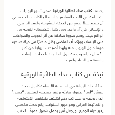
يصنف
كتاب عداء الطائرة الورقية
ضمن أشهر الروايات
الإنسانية في الأدب المعاصر إذ استطاع الكاتب خالد حسيني
أن يقدم عملاً يجمع بين الحبكة المشوقة والبعد التاريخي
والإنساني في آن واحد. ومن خلال شخصياته القريبة من
الواقع حيث يرسم صورة صادقة عن أثر الحروب والصراعات
على الإنسان ويؤكد أن الماضي يظل حاضرًا في حياة صاحبه
مهما حاول الهروب منه ولهذا أصبحت الرواية من أكثر
الأعمال قراءة وترجمة حول العالم، كما حظيت بإشادة
واسعة من النقاد والقراء.
نبذة عن كتاب عداء الطائرة الورقية
تبدأ أحداث الرواية في العاصمة الأفغانية كابول، حيث
يعيش “أمير” طفولة هادئة برفقة صديقه المخلص “حسن”
الذي يربطه به حب كبير رغم اختلاف طبقتهما الاجتماعية
وانتمائهما العرقي ومع مرور السنوات، يقع حدث مفصلي
يغير حياة الجميع، ويجعل أمير يحمل شعورًا عميقًا بالذنب