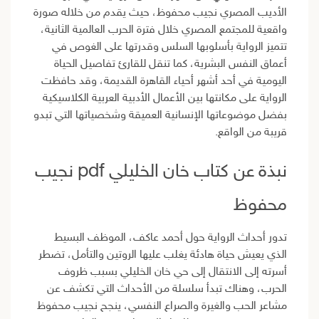
الأديب المصري نجيب محفوظ، حيث يقدم من خلاله صورة
واقعية للمجتمع المصري خلال فترة الحرب العالمية الثانية،
تتميز الرواية بأسلوبها السلس وقدرتها على الغوص في
أعماق النفس البشرية، كما تنقل للقارئ تفاصيل الحياة
اليومية في أحد أشهر أحياء القاهرة القديمة، وقد حافظت
الرواية على مكانتها بين الأعمال الأدبية العربية الكلاسيكية
بفضل موضوعاتها الإنسانية العميقة وشخصياتها التي تبدو
قريبة من الواقع.
نبذة عن كتاب خان الخليلي pdf نجيب
محفوظ
تدور أحداث الرواية حول أحمد عاكف، الموظف البسيط
الذي يعيش حياة هادئة يغلب عليها الروتين والتأمل، تضطر
أسرته إلى الانتقال إلى حي خان الخليلي بسبب ظروف
الحرب، وهناك تبدأ سلسلة من الأحداث التي تكشف عن
مشاعر الحب والغيرة والصراع النفسي، ينجح نجيب محفوظ