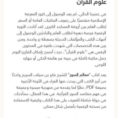
علوم القرآن
في عصرنا الحالي، لم يعد الوصول إلى كنوز المعرفة
الإسلامية مقتصرًا على رفوف المكتبات العامة أو السفر
لطلب العلم بين أروقة المساجد الكبرى. لقد أتاحت الثورة
الرقمية فرصة ذهبية لطلاب العلم والباحثين للوصول إلى
أمهات الكتب والمؤلفات الحديثة بضغطة زر واحدة. ومن
بين هذه التخصصات التي شهدت طفرة في المحتوى
الرقمي هي “علوم القرآن”، حيث أصبح بإمكان القارئ اليوم
حمل مكتبة كاملة في جيبه عبر هاتفه الذكي أو جهازه
اللوحي.
يعد كتاب “
معالم السور
” للشيخ فايز بن سياف السريح واحدًا
من أبرز الكتب التي يبحث عنها القراء في الآونة الأخيرة
بصيغة PDF، نظرًا لما يقدمه من منهجية ميسرة وعميقة
في فهم مقاصد السور القرآنية. في هذا المقال، سنأخذك
في جولة شاملة للتعرف على هذا الكتاب وكيفية الاستفادة
من نسخته الرقمية بأفضل شكل ممكن.