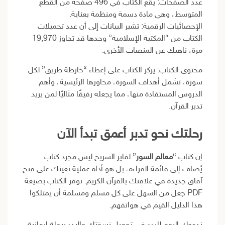
عدد الصفحات: يقع الكتاب في 496 صفحة من القطع
المتوسط، وهي مادة دسمة ومنظمة بعناية.
الإحصائيات الرقمية: تشير البيانات إلى أن عدد تحميلات
الكتاب من “المكتبة الإسلامية” وحدها قد تجاوز 19,970
مرة، ناهيك عن المنصات الأخرى.
محتوى الكتاب: يركز الكتاب على إعطاء “خارطة طريق” لكل
سورة، تشمل أهداف السورة، محاورها الرئيسية، وأهم
الدروس المستفادة منها، مما يجعله رفيقًا مثاليًا لمن يريد
تدبر القرآن.
رحلتك نحو تدبر أعمق تبدأ الآن
إن كتاب “
معالم السور
” لفايز السريح ليس مجرد كتاب
يُضاف إلى قائمة القراءة، بل هو أداة عملية تعينك على فتح
آفاق جديدة في علاقتك بالقرآن الكريم. توفر الكتاب بصيغة
PDF جعل من السهل على كل مسلم ومسلمة أن يمتلكوا
هذا الدليل القيم في هواتفهم.