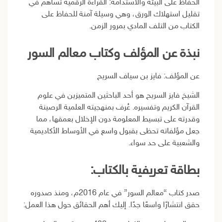
الحفاظ على البيئة والاستدامة: القراءة الرقمية تساهم في
تقليل استهلاك الورق، وهي وسيلة آمنة للحفاظ على
الكتاب من التلف المادي بمرور الزمن.
نبذة عن المؤلف وكتاب معالم السور
عن المؤلف: فايز بن سياف السريح
الشيخ فايز السريح هو أحد الباحثين المتميزين في علوم
القرآن الكريم وتفسيره. عُرف بمنهجيته العلمية الرصينة
وقدرته على تبسيط المعلومة دون الإخلال بعمقها، مما
جعل مؤلفاته تحظى بقبول واسع في الأوساط الأكاديمية
والشعبية على حد سواء.
بطاقة تعريفية بالكتاب:
صدر كتاب “معالم السور” في عام 2016م، ومنذ صدوره
حقق انتشارًا واسعًا جدًا. إليك أهم الحقائق حول هذا العمل: