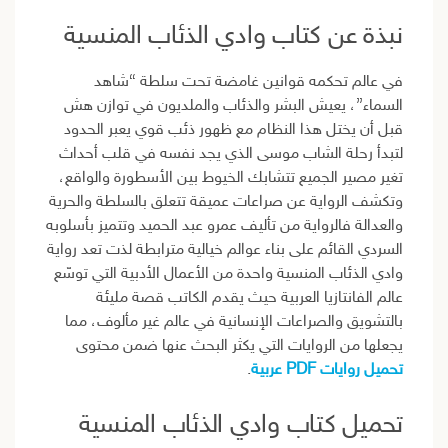
نبذة عن كتاب وادي الذئاب المنسية
في عالم تحكمه قوانين غامضة تحت سلطة “شاهد
السماء”، يعيش البشر والذئاب والملديون في توازن هش
قبل أن يختل هذا النظام مع ظهور ذئب قوي يعبر الحدود
لتبدأ رحلة الشاب موسى الذي يجد نفسه في قلب أحداث
تغير مصير الجميع تتشابك الخيوط بين الأسطورة والواقع،
وتكشف الرواية عن صراعات عميقة تتعلق بالسلطة والحرية
والعدالة فالرواية من تأليف عمرو عبد الحميد وتتميز بأسلوبه
السردي القائم على بناء عوالم خيالية مترابطة لذت تعد رواية
وادي الذئاب المنسية واحدة من الأعمال الأدبية التي توسّع
عالم الفانتازيا العربية حيث يقدم الكاتب قصة مليئة
بالتشويق والصراعات الإنسانية في عالم غير مألوف، مما
يجعلها من الروايات التي يكثر البحث عنها ضمن محتوى
تحميل روايات PDF عربية
.
تحميل كتاب وادي الذئاب المنسية