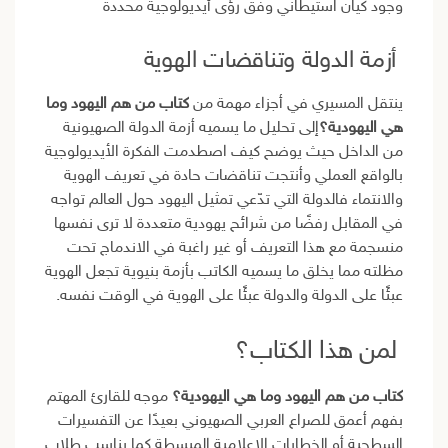
وجود كيان استيطاني وفق رؤى أيديولوجية محددة
أزمة الدولة وتناقضات الهوية
ينتقل المسيري في أجزاء مهمة من
كتاب من هم اليهود وما
هي اليهودية؟
إلى تحليل ما يسميه أزمة الدولة الصهيونية
من الداخل حيث يوضح كيف اصطدمت الفكرة الأيديولوجية
بالواقع العملي وأنتجت تناقضات حادة في تعريف الهوية
والانتماء فالدولة التي تدّعي تمثيل اليهود حول العالم تواجه
في المقابل رفضًا من شرائح يهودية متعددة لا ترى نفسها
منسجمة مع هذا التعريف أو غير راغبة في الاندماج تحت
مظلته مما يخلق ما يسميه الكاتب بأزمة بنيوية تجعل الهوية
عبئًا على الدولة والدولة عبئًا على الهوية في الوقت نفسه.
لمن هذا الكتاب؟
كتاب من هم اليهود وما هي اليهودية؟
موجه للقارئ المهتم
بفهم أعمق للصراع العربي الصهيوني بعيدًا عن التفسيرات
السطحية أو الخطابات الإعلامية المبسطة كما يناسب طلاب