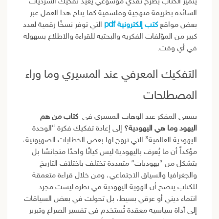
يتميز الكتاب بطرح نقدي موسوعي يعيد تفكيك السرديات
السائدة بطريقة منهجية وفلسفية كما يتاح هذا العمل عبر
بعض مواقع
كتب إلكترونية pdf
التي توفر نسخًا رقمية لعدد
كبير من المؤلفات الفكرية والبحثية للقراءة والاطلاع بسهولة
في أي وقت.
التفكيك المعرفي عند المسيري وما وراء
المصطلحات
يسعى المفكر عبد الوهاب المسيري في
كتاب من هم
اليهود وما هي اليهودية؟
إلى إعادة تفكيك فكرة “الوحدة
اليهودية العالمية” التي تروج لها بعض الخطابات الصهيونية،
مؤكداً أن ما يُعرف باليهودية ليس كيانًا واحدًا متجانسًا بل
يتشكل من “يهوديات” متعددة تختلف باختلاف التاريخ
والجغرافيا والسياق الاجتماعي، ومن خلال قراءة متعمقة
للكتاب يتضح أن الهوية اليهودية في نظره ليست مجرد
انتماء ديني أو عرقي بسيط، بل تحولت في بعض السياقات
إلى أداة سياسية معقدة تُستخدم في تفسير الصراع وتبرير