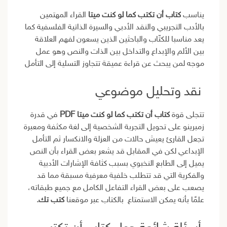
يناسب
كتاب أن تكتب كما لو كنت ميتا
القراء المهتمين
بالأدب التجريبي والنقد الأدبي والسيرة الذاتية الفلسفية كما
يعد مناسبا للكتّاب والباحثين الذين يسعون لفهم العلاقة
بين الألم والإبداع والتداخل بين الذات والنص وهو عمل
موجه لمن يبحث عن قراءة عميقة تتجاوز التسلية إلى التأمل
نقد وتحليل موضوعي
تتجلى قوة
كتاب أن تكتب كما لو كنت ميتا PDF
في قدرة
زمبرينو على تحويل التجربة الشخصية إلى لغة مكثفة ومعبرة
تجعل القارئ يعيش حالات من العزلة والانكسار ثم التأمل
الإبداعي لكن في المقابل قد يشعر بعض القراء بأن النص
يميل إلى الطابع النخبوي بسبب كثافة الإشارات الأدبية
والفكرية التي قد تتطلب خلفية معرفية مسبقة مما قد
يصعب على بعض القراء التفاعل الكامل مع جميع طبقاته،
علمًا بأنه يمكن الاستمتاع بالكتاب عبر موقعنا
كتب تك.