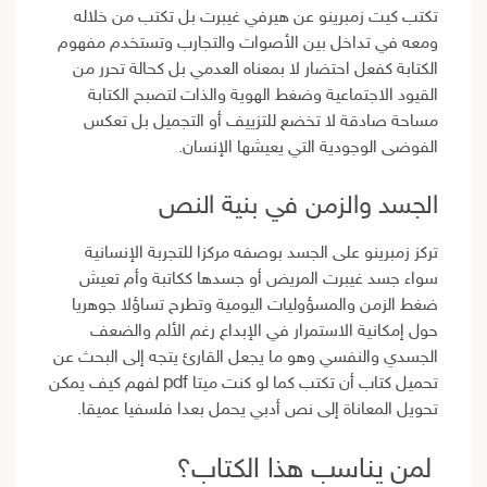
تكتب كيت زمبرينو عن هيرفي غيبرت بل تكتب من خلاله
ومعه في تداخل بين الأصوات والتجارب وتستخدم مفهوم
الكتابة كفعل احتضار لا بمعناه العدمي بل كحالة تحرر من
القيود الاجتماعية وضغط الهوية والذات لتصبح الكتابة
مساحة صادقة لا تخضع للتزييف أو التجميل بل تعكس
الفوضى الوجودية التي يعيشها الإنسان.
الجسد والزمن في بنية النص
تركز زمبرينو على الجسد بوصفه مركزا للتجربة الإنسانية
سواء جسد غيبرت المريض أو جسدها ككاتبة وأم تعيش
ضغط الزمن والمسؤوليات اليومية وتطرح تساؤلا جوهريا
حول إمكانية الاستمرار في الإبداع رغم الألم والضعف
الجسدي والنفسي وهو ما يجعل القارئ يتجه إلى البحث عن
تحميل كتاب أن تكتب كما لو كنت ميتا pdf لفهم كيف يمكن
تحويل المعاناة إلى نص أدبي يحمل بعدا فلسفيا عميقا.
لمن يناسب هذا الكتاب؟