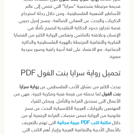
قديمة مرتبطة بشخصية “سرايا” التي تنتمي إلى عالم
الأساطير الشعبية الفلسطينية، ومن خلال رحلة استرجاع
الذكريات والبحث عن المعاني الضائعة، ينسج إميل حبيبي
قصة تتجاوز حدود الحكاية التقليدية لتصبح تأملًا في
الإنسان وعلاقته بالماضي وتعكس الرواية الكثير من القضايا
الفكرية والثقافية المرتبطة بالهوية الفلسطينية والذاكرة
الجماعية، مع الاعتماد على لغة أدبية راقية وصور سردية
مميزة.
تحميل رواية سرايا بنت الغول PDF
يبحث الكثير من عشاق الأدب الفلسطيني عن
رواية سرايا
بنت الغول
لما تحمله من قيمة فنية وفكرية كبيرة، فهي من
الأعمال التي تستحق القراءة والتأمل. ويمكن للقراء
المهتمين بالروايات العربية الكلاسيكية البحث عن نسخ
قانونية من الرواية ضمن منصات القراءة الرقمية أو من
خلال
مكتبة كتب PDF عربية مجانية
التي تهتم بالتعريف
بالأعمال الأدبية والثقافية العربية وإبراز أهم الكتب التي