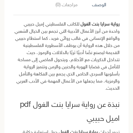
الوصف
مراجعات (0)
رواية سرايا بنت الغول
للكاتب الفلسطيني إميل حبيبي
واحدة من أبرز الأعمال الأدبية التي تجمع بين الخيال الشعبي
والواقع الإنساني في قالب روائي فريد، كما استطاع حبيبي
من خلال هذه الرواية أن يوظف الأسطورة الفلسطينية
القديمة ليصنع نصًا أدبيًا ثريًا بالدلالات والرموز، حيث
تتداخل الذكريات مع الأحلام، ويتحول الماضي إلى مساحة
للتأمل في قضايا الهوية والحنين والزمن وتتميز الرواية
بأسلوبها السردي الخاص الذي يجمع بين الفكاهة والتأمل
والرمزية، مما يجعلها من الأعمال المهمة في الأدب العربي
الحديث.
نبذة عن رواية سرايا بنت الغول pdf
اميل حبيبي
تدور أحداث
رواية سرايا بنت الغول
حول استعادة حكاية