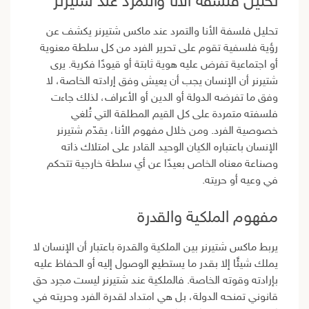
تحليل فلسفة الأنا والتمرد عند شتيرنر
تحليل فلسفة الأنا والتمرد عند ماكس شتيرنر يكشف عن
رؤية فلسفية تقوم على تحرير الفرد من كل سلطة معنوية
أو اجتماعية تفرض عليه هوية ثابتة أو قيودًا فكرية. يرى
شتيرنر أن الإنسان يجب أن يعيش وفق إرادته الخاصة، لا
وفق ما تفرضه الدولة أو الدين أو الأعراف، لذلك جاءت
فلسفته متمردة على كل القيم المطلقة التي تُلغي
خصوصية الفرد. ومن خلال مفهوم الأنا، يقدّم شتيرنر
الإنسان باعتباره الكيان الوحيد القادر على امتلاك ذاته
وصناعة معناه الخاص بعيدًا عن أي سلطة خارجية تتحكم
في وعيه أو حريته.
مفهوم الملكية والقدرة
يربط ماكس شتيرنر بين الملكية والقدرة باعتبار أن الإنسان لا
يملك شيئًا إلا بقدر ما يستطيع الوصول إليه أو الحفاظ عليه
بإرادته وقوته الخاصة. فالملكية عند شتيرنر ليست مجرد حق
قانوني تمنحه الدولة، بل هي امتداد لقدرة الفرد وحريته في