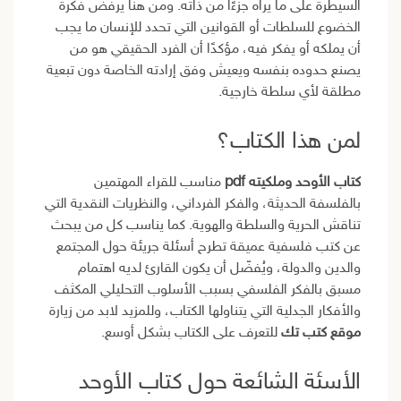
السيطرة على ما يراه جزءًا من ذاته. ومن هنا يرفض فكرة
الخضوع للسلطات أو القوانين التي تحدد للإنسان ما يجب
أن يملكه أو يفكر فيه، مؤكدًا أن الفرد الحقيقي هو من
يصنع حدوده بنفسه ويعيش وفق إرادته الخاصة دون تبعية
مطلقة لأي سلطة خارجية.
لمن هذا الكتاب؟
كتاب الأوحد وملكيته pdf
مناسب للقراء المهتمين
بالفلسفة الحديثة، والفكر الفرداني، والنظريات النقدية التي
تناقش الحرية والسلطة والهوية. كما يناسب كل من يبحث
عن كتب فلسفية عميقة تطرح أسئلة جريئة حول المجتمع
والدين والدولة، ويُفضّل أن يكون القارئ لديه اهتمام
مسبق بالفكر الفلسفي بسبب الأسلوب التحليلي المكثف
والأفكار الجدلية التي يتناولها الكتاب، وللمزيد لابد من زيارة
موقع كتب تك
للتعرف على الكتاب بشكل أوسع.
الأسئة الشائعة حول كتاب الأوحد