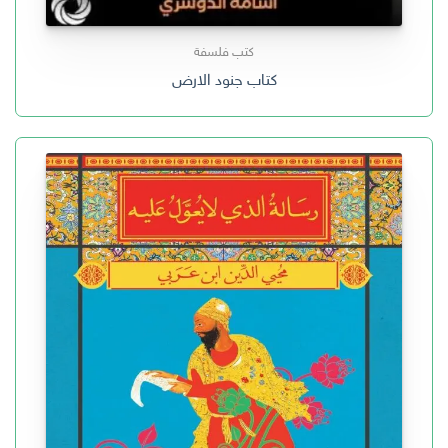
كتب فلسفة
كتاب جنود الارض