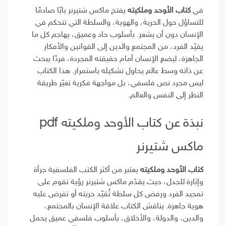
في
كتاب الأوحد وملكيته
يفتح ماكس شتيرنر بابًا صادمًا
للتساؤل حول الحرية، والهوية، والسلطة التي تتحكم في
الإنسان دون أن يشعر. بأسلوب حاد وعميق، يهاجم كل ما
يقيّد الفرد، من المجتمع والدين إلى القوانين والأفكار
الجاهزة، ليضع الإنسان أمام حقيقته المجردة، فردًا يبحث
عن ذاته وسط عالم يحاول تشكيله باستمرار. هذا الكتاب
ليس مجرد نص فلسفي، بل مواجهة فكرية تغيّر طريقة
النظر إلى النفس والعالم.
نبذة عن كتاب الأوحد وملكيته pdf
ماكس شتيرنر
كتاب الأوحد وملكيته
يعتبر من أكثر الكتب الفلسفية جرأة
وإثارة للجدل، حيث يقدّم ماكس شتيرنر رؤية تقوم على
تمجيد الفرد ورفض كل سلطة تُقيّد حريته أو تفرض عليه
هوية جاهزة. يناقش الكتاب علاقة الإنسان بالمجتمع،
والدين، والدولة، والأخلاق، بأسلوب فلسفي عميق يحمل