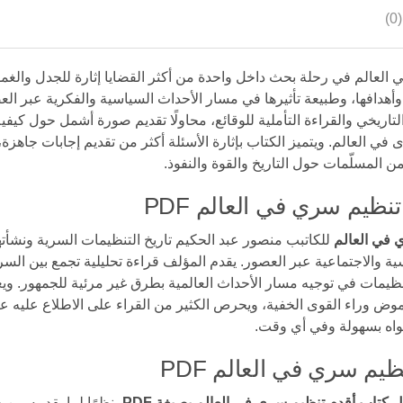
 العالم في رحلة بحث داخل واحدة من أكثر القضايا إثارة للجدل والغ
وأهدافها، وطبيعة تأثيرها في مسار الأحداث السياسية والفكرية عبر ال
تاريخي والقراءة التأملية للوقائع، محاولًا تقديم صورة أشمل حول كيف
ي العالم. ويتميز الكتاب بإثارة الأسئلة أكثر من تقديم إجابات جاهزة، 
ن المسلّمات حول التاريخ والقوة والنفوذ.
نظيم سري في العالم PDF
 في العالم
للكاتبب منصور عبد الحكيم تاريخ التنظيمات السرية ونشأتها
ة والاجتماعية عبر العصور. يقدم المؤلف قراءة تحليلية تجمع بين السر
ظيمات في توجيه مسار الأحداث العالمية بطرق غير مرئية للجمهور. ويعد
موض وراء القوى الخفية، ويحرص الكثير من القراء على الاطلاع عليه ع
واه بسهولة وفي أي وقت.
يم سري في العالم PDF
 كتاب أقدم تنظيم سري في العالم بصيغة PDF
، نظرًا لما يقدمه من