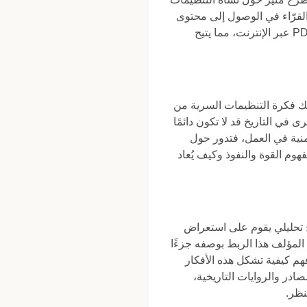
 القرّاء في الوصول إلى محتوى
فكري وتحليلي يفتح باب التساؤل حول ما وراء الوقائع الظاهرة، خاصة مع سهولة الحصول على كتب PDF عبر الإنترنت، مما يتيح
يك فكرة التنظيمات السرية من
ي التاريخ قد لا تكون دائمًا
منية في العمل، فتدور حول
هوم القوة والنفوذ وكيف يُعاد
 تحليلي يقوم على استعراض
المؤلف هذا الربط بوصفه جزءًا
م كيفية تشكل هذه الأفكار
ادر والروايات التاريخية،
نظر.