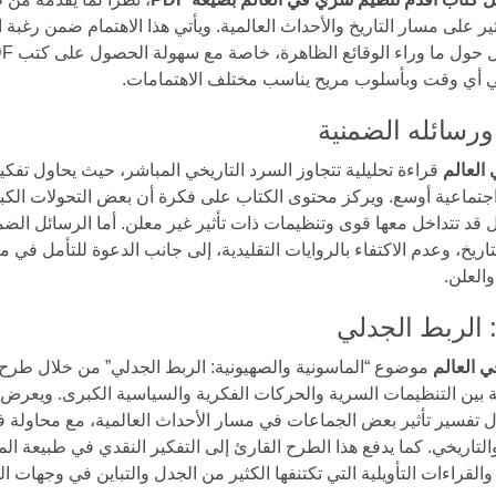
ير على مسار التاريخ والأحداث العالمية. ويأتي هذا الاهتمام ضمن رغبة
في أي وقت وبأسلوب مريح يناسب مختلف الاهتمامات.
ورسائله الضمنية
العالم
قراءة تحليلية تتجاوز السرد التاريخي المباشر، حيث يحاول تفك
تماعية أوسع. ويركز محتوى الكتاب على فكرة أن بعض التحولات الكبرى ف
قد تتداخل معها قوى وتنظيمات ذات تأثير غير معلن. أما الرسائل الض
ريخ، وعدم الاكتفاء بالروايات التقليدية، إلى جانب الدعوة للتأمل في مف
العلن.
: الربط الجدلي
 العالم
موضوع “الماسونية والصهيونية: الربط الجدلي” من خلال طرح
ة بين التنظيمات السرية والحركات الفكرية والسياسية الكبرى. ويعرض 
فسير تأثير بعض الجماعات في مسار الأحداث العالمية، مع محاولة فه
تاريخي. كما يدفع هذا الطرح القارئ إلى التفكير النقدي في طبيعة المص
القراءات التأويلية التي تكتنفها الكثير من الجدل والتباين في وجهات ال