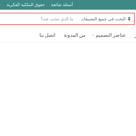
أسئلة شائعة
حقوق الملكية الفكرية
س
ن
ا
ص
س
ا
عناصر التصميم
من المدونة
اتصل بنا
م
ل
ا
ب
ل
ح
ت
ث
ص
ن
ي
ف