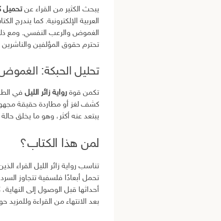
يبحث الكثير من القراء عن
تحميل كتا
العربية الإلكترونية. كما يندرج ال
الغموض والرعب النفسي. ومع ذلك، 
تحترم حقوق المؤلفين والناشرين و
تحليل الحبكة: الغموض
تكمن قوة
رواية زائر الليل
في الطري
كشف لغز أو مطاردة حقيقة مجهولة،
يبتعد عنه أكثر، وهو ما يخلق حالة
لمن هذا الكتاب؟
تناسب رواية زائر الليل القراء ال
تحمل أبعادًا فلسفية تتجاوز السرد
أحداثها قبل الوصول إلى النهاية، ك
بعد الانتهاء من القراءة وللمزيد حو