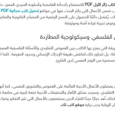
ب زائر الليل PDF
للاستمتاع بأحداثه الغامضة وأسلوبه السردي المميز، خا
كتاب ضمن الأعمال التي يكثر البحث عنها في مواقع
تحميل كتب مجانية PDF
يُفضل دائمًا الحصول على النسخ الرقمية من المصادر القانونية والمكتبات
توفر تجربة قراءة آمنة وموثوقة.
 الفلسفي وسيكولوجية المطاردة
قة التي يمزج بها الكاتب بين الغموض التقليدي والأسئلة الفلسفية العميق
 بل تتجاوز ذلك لتناقش طبيعة الإدراك الإنساني وحدود المعرفة، كلما اق
 مستمرة من التوتر النفسي لدى القارئ.
ذين يفضلون الأعمال الأدبية القائمة على الغموض والتشويق النفسي، كما أنها
 التقليدي. وسيجد عشاق الألغاز والتحقيقات الأدبية متعة كبيرة في متابعة 
ذلك تُعد خيارًا جيدًا للقراء الذين يستمتعون بالأعمال التي تثير التفكير وت
ل الرواية يجب زيارة
موقع كتب تك.