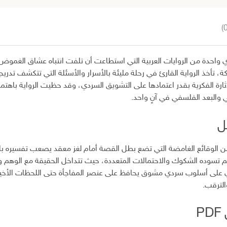
ي واحدة من الروايات العربية التي استطاعت أن تلفت انتباه عشاق الغم
ة، تأخذ الرواية القارئ في رحلة مليئة بالأسرار والأسئلة التي تتكشف تدريج
ثارة الفكرية بقدر اعتمادها على التشويق السردي، وقد حظيت الرواية باهتما
 والبعد الفلسفي في آنٍ واحد.
ل
ن الوقائع الغامضة التي تضع بطل القصة أمام لغز معقد يصعب تفسيره با
لم تسوده الشكوك والاحتمالات المتعددة، حيث تتداخل الحقيقة مع الوهم و
ري على أسلوب سردي مشوق يحافظ على عنصر المفاجأة حتى اللحظات الأخير
الترقب.
P