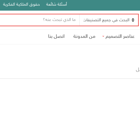
أسئلة شائعة
حقوق الملكية الفكرية
ن
ا
ص
س
ا
عناصر التصميم
من المدونة
اتصل بنا
م
ل
ا
ب
ل
ح
ت
ث
ص
يل
ن
ي
ف