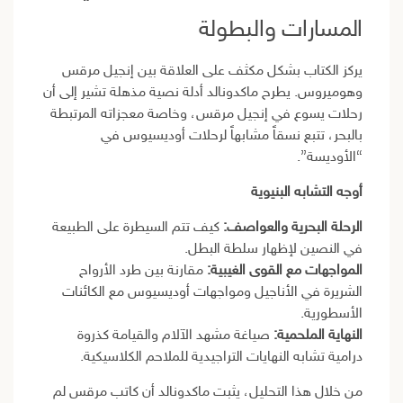
المسارات والبطولة
يركز الكتاب بشكل مكثف على العلاقة بين إنجيل مرقس
وهوميروس. يطرح ماكدونالد أدلة نصية مذهلة تشير إلى أن
رحلات يسوع في إنجيل مرقس، وخاصة معجزاته المرتبطة
بالبحر، تتبع نسقاً مشابهاً لرحلات أوديسيوس في
“الأوديسة”.
أوجه التشابه البنيوية
الرحلة البحرية والعواصف:
كيف تتم السيطرة على الطبيعة
في النصين لإظهار سلطة البطل.
المواجهات مع القوى الغيبية:
مقارنة بين طرد الأرواح
الشريرة في الأناجيل ومواجهات أوديسيوس مع الكائنات
الأسطورية.
النهاية الملحمية:
صياغة مشهد الآلام والقيامة كذروة
درامية تشابه النهايات التراجيدية للملاحم الكلاسيكية.
من خلال هذا التحليل، يثبت ماكدونالد أن كاتب مرقس لم