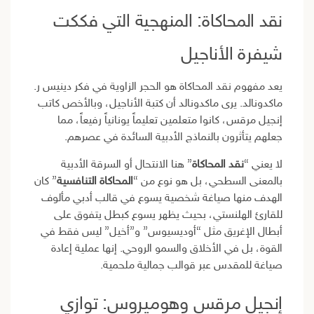
نقد المحاكاة: المنهجية التي فككت
شيفرة الأناجيل
يعد مفهوم نقد المحاكاة هو الحجر الزاوية في فكر دينيس ر.
ماكدونالد. يرى ماكدونالد أن كتبة الأناجيل، وبالأخص كاتب
إنجيل مرقس، كانوا متعلمين تعليماً يونانياً رفيعاً، مما
جعلهم يتأثرون بالنماذج الأدبية السائدة في عصرهم.
لا يعني “
نقد المحاكاة
” هنا الانتحال أو السرقة الأدبية
بالمعنى السطحي، بل هو نوع من “
المحاكاة التنافسية
” كان
الهدف منها صياغة شخصية يسوع في قالب أدبي مألوف
للقارئ الهلنستي، بحيث يظهر يسوع كبطل يتفوق على
أبطال الإغريق مثل “أوديسيوس” و”أخيل” ليس فقط في
القوة، بل في الأخلاق والسمو الروحي. إنها عملية إعادة
صياغة للمقدس عبر قوالب جمالية ملحمية.
إنجيل مرقس وهوميروس: توازي