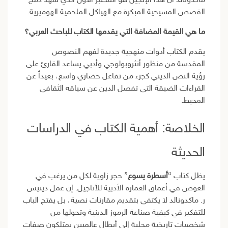
ماكدونالد أن هذا الإنجيل هو المختبر الأول الذي شهد دمج
القصص المسيحية المبكرة مع الهياكل الملحمية الهوميرية.
ما هي القيمة المضافة التي يقدمها الكتاب للباحث العربي؟
يقدم الكتاب أدوات منهجية جديدة لفهم النصوص
المقدسة من منظور أنثروبولوجي وأدبي يساعد القارئ على
رؤية النص الديني كجزء من تفاعل حضاري واسع، بعيداً عن
القراءات الضيقة التي تفصل الدين عن سياقه الثقافي
المحيط.
الخلاصة: أهمية الكتاب في الدراسات
الحديثة
يظل كتاب “
أسطرة يسوع
” حجر زاوية لكل من يرغب في
الغوص في أعماق العمارة الأدبية للأناجيل. إن عمل دينيس
ر. ماكدونالد لا يكتفي بتقديم مقارنات نصية، بل يفتح الباب
للتفكير في كيفية صناعة الرموز الدينية وتحولها من
شخصيات تاريخية محلية إلى أبطال عالميين يمتلكون صفات