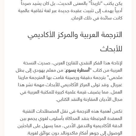
يكن يكتب “تاريخاً” بالمعنى الحديث، بل كان يشيد صرحاً
أدبياً يهدف إلى تثبيت عقيدة جديدة عبر لغة ثقافية عالمية
كانت سائدة في ذلك الزمان.
الترجمة العربية والمركز الأكاديمي
للأبحاث
لإتاحة هذا الفكر النقدي للقارئ العربي، صدرت النسخة
العربية من كتاب “
أسطرة يسوع
: من معلم يهودي إلى بطل
ملحمي” بترجمة دقيقة ورصينة قامت بها المترجمة مارينا
غبريال. وقد تولى المركز الأكاديمي للأبحاث مهمة نشر هذا
العمل، مما يضيف قيمة علمية كبيرة للمكتبة العربية في
مجال الأديان المقارنة والنقد الكتابي.
تكمن أهمية هذه الترجمة في نقل المصطلحات التقنية
المعقدة المرتبطة بنقد المحاكاة بأسلوب لغوي يجمع بين
الدقة الأكاديمية والتدفق الأدبي، مما يسهل على الباحثين
الوصول إلى جوهر أفكار ماكدونالد دون عوائق لغوية.