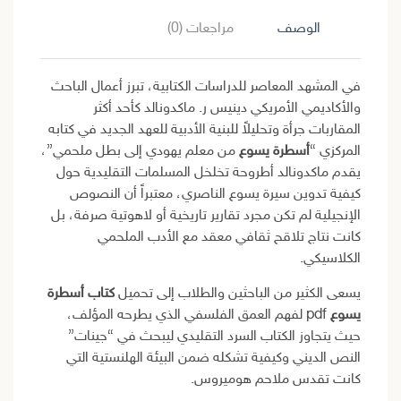
الوصف
مراجعات (0)
في المشهد المعاصر للدراسات الكتابية، تبرز أعمال الباحث
والأكاديمي الأمريكي دينيس ر. ماكدونالد كأحد أكثر
المقاربات جرأة وتحليلاً للبنية الأدبية للعهد الجديد في كتابه
المركزي “
أسطرة يسوع
من معلم يهودي إلى بطل ملحمي”،
يقدم ماكدونالد أطروحة تخلخل المسلمات التقليدية حول
كيفية تدوين سيرة يسوع الناصري، معتبراً أن النصوص
الإنجيلية لم تكن مجرد تقارير تاريخية أو لاهوتية صرفة، بل
كانت نتاج تلاقح ثقافي معقد مع الأدب الملحمي
الكلاسيكي.
يسعى الكثير من الباحثين والطلاب إلى تحميل
كتاب أسطرة
يسوع
pdf لفهم العمق الفلسفي الذي يطرحه المؤلف،
حيث يتجاوز الكتاب السرد التقليدي ليبحث في “جينات”
النص الديني وكيفية تشكله ضمن البيئة الهلنستية التي
كانت تقدس ملاحم هوميروس.