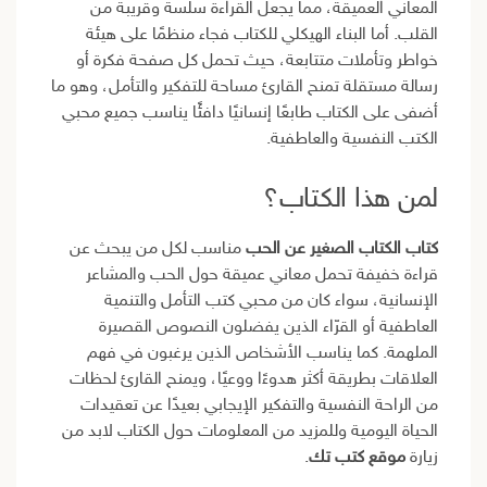
المعاني العميقة، مما يجعل القراءة سلسة وقريبة من
القلب. أما البناء الهيكلي للكتاب فجاء منظمًا على هيئة
خواطر وتأملات متتابعة، حيث تحمل كل صفحة فكرة أو
رسالة مستقلة تمنح القارئ مساحة للتفكير والتأمل، وهو ما
أضفى على الكتاب طابعًا إنسانيًا دافئًا يناسب جميع محبي
الكتب النفسية والعاطفية.
لمن هذا الكتاب؟
كتاب الكتاب الصغير عن الحب
مناسب لكل من يبحث عن
قراءة خفيفة تحمل معاني عميقة حول الحب والمشاعر
الإنسانية، سواء كان من محبي كتب التأمل والتنمية
العاطفية أو القرّاء الذين يفضلون النصوص القصيرة
الملهمة. كما يناسب الأشخاص الذين يرغبون في فهم
العلاقات بطريقة أكثر هدوءًا ووعيًا، ويمنح القارئ لحظات
من الراحة النفسية والتفكير الإيجابي بعيدًا عن تعقيدات
الحياة اليومية وللمزيد من المعلومات حول الكتاب لابد من
زيارة
موقع كتب تك
.