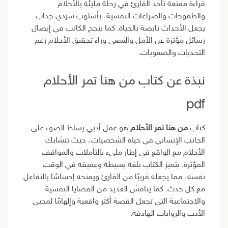
قراءة ممتعة تأخذ القارئ في رحلة مليئة بالأحلام
والطموحات والصراعات النفسية، بأسلوب سردي جذاب
يجعل الأحداث نابضة بالحياة. كما ينجح الكاتب في إيصال
رسائل مؤثرة عن الأمل والسعي وراء تحقيق الأحلام رغم
التحديات والصعوبات.
نبذة عن كتاب من هنا تمر الأحلام
pdf
كتاب
من هنا تمر الأحلام
هو عمل أدبي يسلط الضوء على
الجانب الإنساني في حياة الشخصيات، حيث تتشابك
الأحلام مع الواقع في إطار مليء بالتأملات والمواقف
المؤثرة. يتميز الكتاب بلغة بسيطة وعميقة في الوقت
نفسه، مما يجعله قريبًا من القارئ ويمنحه إحساسًا بالتفاعل
مع كل حدث. كما يناقش العديد من القضايا النفسية
والاجتماعية التي تجعل القصة أكثر واقعية وإلهامًا لمحبي
الأدب والروايات الهادفة.