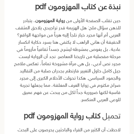
نبذة عن كتاب المهزومون pdf
حين تقلب الصفحة الأولى من
رواية المهزومون
، يتبادر
للذهن سؤال ملح: هل الهزيمة قدر تراجيدي يلاحق المثقف
العربي أم أنها مجرد خيار نلجأ إليه هرباً من مواجهة الواقع؟
الحقيقة أن هاني الراهب لا يكتفي هنا بسرد حكاية انكسار
عادية، بل يغوص بمشرطه ليشرح جسداً ثقافياً مأزوماً في
مرحلة مفصلية من تاريخنا المعاصر. نجد أن الرواية ليست
مجرد نص أدبي، بل هي مرآة مشروخة تماماً، تعكس ملامح
جيل كامل حاول التغيير فارتطم بجدران صلبة من التقاليد
والجمود السياسي. هكذا تحولت الأحلام الكبرى إلى مجرد
صراخ مكتوم في زوايا الغرف المغلقة، مما يجعلها تجربة
قاسية لكنها ضرورية جداً لكل من يبحث عن فهم عميق
للوعي العربي المنكسر.
تحميل
كتاب رواية المهزومون pdf
لاحظت أن الكثير من القراء والباحثين يحرصون على البحث