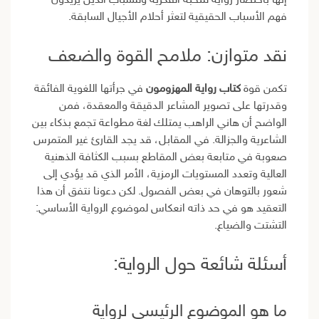
إنها باختصار رواية للنخبة الفكرية وللشباب الذين يريدون
فهم الأسباب الحقيقية لتعثر أحلام الأجيال السابقة.
نقد متوازن: ملامح القوة والضعف
تكمن قوة
كتاب رواية المهزومون
في جرأتها اللغوية الفائقة
وقدرتها على تصوير المشاعر الدقيقة والمعقدة، فمن
الواضح أن هاني الراهب يمتلك لغة مطواعة تجمع بذكاء بين
الشاعرية والجزالة. في المقابل، قد يجد القارئ غير المتمرس
صعوبة في متابعة بعض المقاطع بسبب الكثافة الذهنية
العالية وتعدد المستويات الرمزية، الأمر الذي قد يؤدي إلى
شعور بالتوهان في بعض الفصول. لكن دعونا نتفق أن هذا
التعقيد هو في حد ذاته انعكاس لموضوع الرواية الأساسي:
التشتت والضياع.
أسئلة شائعة حول الرواية:
ما هو الموضوع الرئيسي لرواية