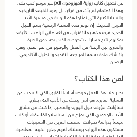
عن
تحميل كتاب رواية المهزومون pdf
عبر موقع كتب تك،
وهذا الاهتمام لم يأتِ من فراغ، بل يعود للقيمة التاريخية
والفنية الكبيرة التي تمثلها هذه الرواية في مسيرة الأدب
العربي الحديث. إن توفر هذه النسخة الرقمية يمنح الجيل
الجديد فرصة ذهبية للاقتراب من لغة هاني الراهب الكثيفة.
يمكنهم تتبع مسارات شخوصه الذين يجسدون الحيرة
والتمزق بين الرغبة في الفعل والوقوع في فخ العجز، وهي
بلا شك مادة دسمة للمراجعة النقدية والتحليل الأكاديمي
الرصين.
لمن هذا الكتاب؟
بصراحة، هذا العمل موجه أساساً للقارئ الذي لا يبحث عن
التسلية العابرة. هو لمن يبحث عن الأدب الذي يطرح
تساؤلات مؤرقة حول الهوية والمصير. إذا كنت من عشاق
الأدب الوجودي الذي يمزج بين السياسة والفلسفة، أو كنت
مهتماً بدراسة تحولات المثقف العربي في الستينيات،
فستكون هذه الرواية بوصلتك لفهم جذور الخيبة المعاصرة.