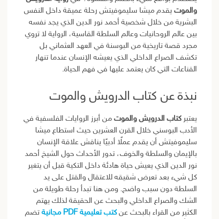
والموت
يقدم ميشا سليموفيتش رحلة عميقة داخل النفس
البشرية من خلال شخصية أحمد نور الدين الذي يجد نفسه
بين عالم الروحانيات وعالم السلطة القاسية، الرواية لا تروي
مجرد قصة تاريخية من البوسنة في العهد العثماني بل
تكشف الصراع الداخلي الذي يعيشه الإنسان عندما تنهار
القناعات التي كان يعتمد عليها في فهم الحياة.
نبذة عن كتاب الدرويش والموت
يعتبر
كتاب الدرويش والموت
من أبرز الروايات الفلسفية في
الأدب البوسني خلال القرن العشرين حيث استطاع ميشا
سليموفيتش أن يقدم عملًا أدبيًا يناقش علاقة الإنسان
بالإيمان والسلطة والخوف، تدور الأحداث حول الشيخ أحمد
نور الدين الذي يعيش حياة هادئة داخل التكية قبل أن يتغير
كل شيء بعد تعرض شقيقه للاعتقال والقتل على يد
السلطة دون سبب واضح. ومن هنا تبدأ رحلة طويلة من
الشك والصراع الداخلي والبحث عن الحقيقة لذلك يهتم
الكثير من القراء بالبحث عن
كتب تعليمية PDF مجانية
تضم