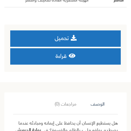
الناشر
الهيئة المصرية العادة للتأليف والنشر
تحميل
قراءة
الوصف
مراجعات (0)
هل يستطيع الإنسان أن يحافظ على إيمانه ومبادئه عندما
يصطدم بواقع مليء بالظلم والقسوة؟ في
رواية الدرويش