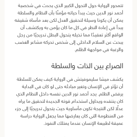
تتمحور الرواية حول التحول الكبير الذي يحدث في شخصية
أحمد نور الدين حيث يبدأ حياته مؤمنًا بأن النظام والسلطة
يمكن أن يكونا وسيلة لتحقيق العدل لكن بعد مأساة شقيقه
يبدأ في إعادة النظر في كل ما كان يؤمن به ويكتشف أن
الواقع أكثر تعقيدًا مما تخيله يتحول البطل تدريجيًا من رجل
يبحث عن السلام الداخلي إلى شخص تحركه مشاعر الغضب
والرغبة في مواجهة الظلم.
الصراع بين الذات والسلطة
يكشف ميشا سليموفيتش في الرواية كيف يمكن للسلطة
أن تؤثر في الإنسان وتغير مبادئه حتى لو كان في البداية
يرفض الظلم. يجد أحمد نور الدين نفسه داخل النظام الذي
كان ينتقده ويحاول استخدام قوته الجديدة لتحقيق ما يراه
عدلًا لكن النتيجة تكون مأساوية حيث يتحول تدريجيًا إلى جزء
من المنظومة التي كان يعارضها مما يجعل الرواية دراسة
عميقة لطبيعة الإنسان عندما يمتلك النفوذ.