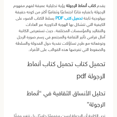
يقدم
كتاب أنماط الرجولة
رؤية تحليلية عميقة لفهم مفهوم
الرجولة باعتباره نتاجًا اجتماعيًا وثقافيًا أكثر من كونه حقيقة
بيولوجية ثابتة
تحميل كتب PDF
يسلط الكتاب الضوء على
الكيفية التي تتشكل بها الهوية الذكورية عبر العادات
والتقاليد والمؤسسات المختلفة، حيث تستعرض الكاتبة
آمال قرامي تأثير الثقافة والمجتمع في رسم صورة الرجل
وتوقعاته مع طرح تساؤلات نقدية حول الفحولة والسلطة
والضغوط التي تفرضها هذه القوالب على الأفراد.
تحميل كتاب تحميل كتاب أنماط
الرجولة pdf
تحليل الأنساق الثقافية في “أنماط
الرجولة”
ترى الكاتبة أن الرجولة ليست مفهومًا جامدًا، بل تتغير وفقًا