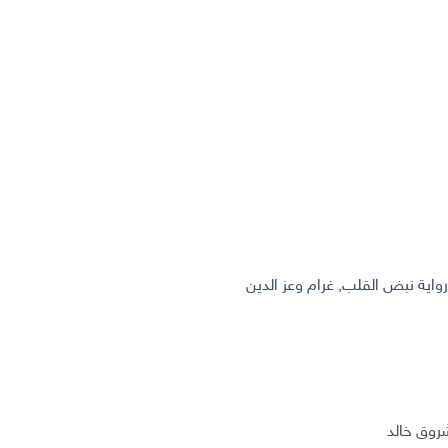
واية نبض القلب
,
غرام وعز الدين
روق خالد