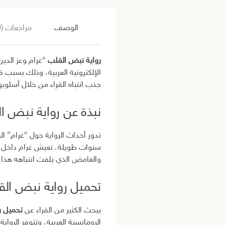
الوصف
مراجعات (0)
رواية نبض القلب
“غرام وعز الدين
الإلكترونية العربية، وذلك بسبب ق
جذب انتباه القراء من خلال أسلوب
نبذة عن رواية نبض ال
تدور أحداث الرواية حول “غرام” 
سنوات طويلة، تعيش غرام داخل قص
والغامض الذي يلفت انتباهه هذا ا
تحميل رواية نبض القلب
يبحث الكثير من القراء عن
تحميل ر
الرومانسية العربية، وتتوفر الرواي