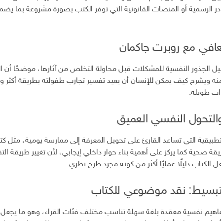
صادر الرسمية أو المنصات القانونية التي توفر الكتب بصورة مشروعة بما 
عافي مع روبرت جاكمان
ل الجذور النفسية للمشكلات قبل محاولة التخلص من آثارها، موضحًا أن ال
نه ويشرح كيف يمكن للإنسان أن يعيد تفسير تجارب طفولته بطريقة أكثر و
وات طويلة.
 والتحول النفسي العميق
طبيقية التي تساعد القارئ على تحويل المعرفة إلى ممارسة يومية، مثل كت
ريقة صحية كما يركز على أهمية بناء حوار داخلي إيجابي، لأن تغيير طريقة 
 الكتاب دليلًا عمليًا أكثر من كونه مجرد طرح نظري.
تبسيط: نقد موضوعي للكتاب
اهيم نفسية معقدة بلغة سهلة تناسب مختلف فئات القراء، وهو ما يجعل ا