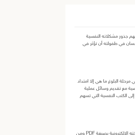
هم جذور مشكلاته النفسية
سان في طفولته أن تؤثر في
مرحلة البلوغ ما هي إلا امتداد
صية مع تقديم وسائل عملية
لى الكتب النفسية التي تسهم
يحظى هذا الكتاب باهتمام واسع بين القراء المهتمين بعلم النفس والتنمية الذاتية، لذلك يتكرر البحث عن نسخته الإلكترونية بصيغة PDF ومن