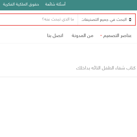
أسئلة شائعة
حقوق الملكية الفكرية
ن
ا
ص
س
ا
عناصر التصميم
من المدونة
اتصل بنا
م
ل
ا
ب
ل
ح
ت
ث
ص
كتاب شفاء الطفل التائه بداخلك
ن
ي
ف