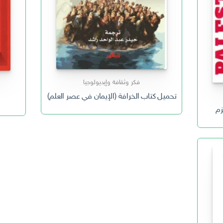
فكر وثقافة وإيديولوجيا
تحميل كتاب الخرافة (الإيمان في عصر العلم) PDF روبرت ل. بارك
زم