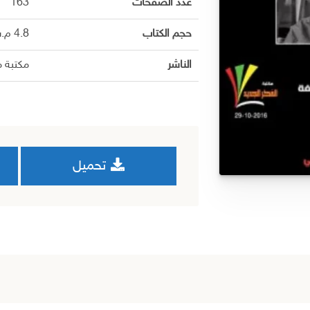
عدد الصفحات
163
حجم الكتاب
4.8 م.ب
الناشر
مكتبة 
تحميل