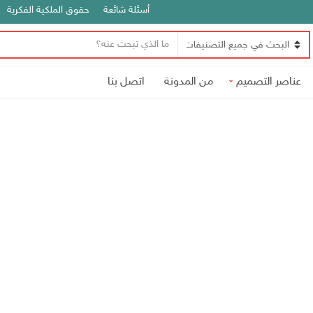
أسئلة شائعة
حقوق الملكية الفكرية
ن
ا
ص
س
ا
عناصر التصميم
من المدونة
اتصل بنا
م
ل
ا
ب
ل
ح
ت
ث
ص
ن
ي
ف