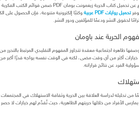
من المهتمين بالفكر وعلم الاجتماع عن تحميل كتاب الحرية زيغمونت بو
وفر
تحميل روايات PDF عربية
وكتبًا إلكترونية متنوعة، فإن الحصول على الك
مًا لحقوق النشر ودعمًا للمؤلفين ودور النشر.
وم الحرية عند باومان
وصفها ظاهرة اجتماعية معقدة تتجاوز المفهوم التقليدي المرتبط بالتحرر 
 خيارات أكثر من أي وقت مضى، لكنه في الوقت نفسه يواجه قدرًا أكبر من 
ولية الفرد عن نتائج قراراته.
استهلاك
ا من تحليله لدراسة العلاقة بين الحرية وثقافة الاستهلاك في المجتمعات
 يمارس الأفراد من خلالها حريتهم الظاهرية، حيث تُقدَّم لهم خيارات لا حصر