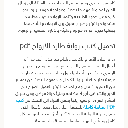
كابوس حقيقي ومع تفاقم الأحداث تلجأ العائلة إلى رجال
الدين لمحاولة فهم ما يحدث ومواجهة قوة شريرة تبدو
خارجة عن حدود الطبيعة وتتميز الرواية بأجواء مظلمة
مشحونة بالتوتر وصراع عميق بين الإيمان والشك مما
يجعلها تجربة قراءة مؤثرة ومليئة بالإثارة النفسية والرهبة.
تحميل كتاب رواية طارد الأرواح pdf
رواية طارد الأرواح للكاتب ويليام بيتر بلاتي تُعد من أبرز
أعمال الرعب النفسي التي تجمع بين التشويق والصراع
الروحي حيث تدور أحداثها حول فتاة صغيرة تواجه ظواهر
مرعبة تغيّر حياة أسرتها بالكامل وتدفعهم للبحث عن تفسير
بين العلم والإيمان ومع تصاعد التوتر يتعمق الصراع بين
الخير والشر في أجواء مظلمة ومليئة بالغموض وفي سياق
انتشار القراءة الرقمية يلجأ بعض القراء إلى البحث عن
كتب
PDF مجانية كاملة
للحصول على مثل هذه الأعمال لكن
تبقى تجربة الرواية الحقيقية أكثر تأثيرًا عند قراءتها بشكل
كامل ومتأني لفهم أبعادها النفسية والفلسفية.