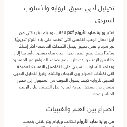
تحيليل أدبي عميق للرواية والأسلوب
السردي
تعتبر
رواية طارد الأرواح pdf
للكاتب ويليام بيتر بلاتي من
أبرز أعمال الرعب النفسي التي تعتمد على بناء التوتر تدريجيًا
عبر سرد واقعي دقيق يجعل الأحداث الغامضة أكثر إقناعًا
وتأثيرًا حيث يتتبع النص تحول حياة فتاة صغيرة وأسرتها إلى
حالة من الرعب والاضطراب مع تصاعد الظواهر غير المفسرة
ويعتمد الأسلوب السردي على التفاصيل النفسية العميقة
التي تكشف الصراع بين الإيمان والشك وتبرز التحليل الأدبي
العميق للرواية كيف يتحول الخوف من المجهول إلى محور
رئيسي في تشكيل تجربة القارئ بدل الاعتماد على الرعب
المباشر فقط.
الصراع بين العلم والغيبيات
في
رواية طارد الأرواح
للكاتب ويليام بيتر بلاتي يتجسد