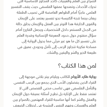
الصراع بين العلم والغيبيات كأحد المحاور الأساسية التي
تحرك الأحداث وتمنحها عمقها الفلسفي حيث يقف التفسير
العلمي عاجزًا أمام الظواهر الغامضة التي تصيب الطفلة
ريغان بينما تتجه الكنيسة نحو تفسير يعتمد على الإيمان
والقوى الخارقة هذا التوتر بين العقل والإيمان يخلق حالة
من الجدل المستمر داخل الشخصيات ويجعل القارئ أمام
سؤال مفتوح حول حدود المعرفة الإنسانية وقدرة العلم
على تفسير كل ما هو غير مرئي مما يحول الرواية إلى
مساحة فكرية تتجاوز الرعب إلى تأمل وجودي عميق في
طبيعة الخير والشر واليقين والشك.
لمن هذا الكتاب؟
رواية طارد الأرواح
للكاتب ويليام بيتر بلاتي موجهة إلى
القراء الذين يفضلون الأدب الذي يجمع بين الرعب النفسي
والتأمل الفلسفي فهي تناسب محبي القصص التي لا
تعتمد فقط على الإثارة بل تطرح أسئلة عميقة حول الإيمان
والعقل والشر كما أنها مناسبة للقراء المهتمين بالصراع بين
العلم والغيبيات وفهم النفس البشرية في لحظات الضعف