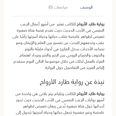
الوصف
مراجعات (0)
رواية
طارد
الأرواح
للكاتب تعتبر من أشهر أعمال الرعب
النفسي في الأدب الحديث حيث تقدم قصة فتاة صغيرة
تتعرض لظواهر غامضة تقلب حياتها وحياة أسرتها رأسًا على
عقب وتدفعهم للبحث عن تفسير بين العلم والإيمان ومع
تصاعد الأحداث يدخل القارئ في أجواء مليئة بالتوتر
والخوف والصراع الروحي بين الخير والشر ويزداد اهتمام
القراء بالعمل لذلك من خلال موضوعنا التالي اليوم سنقدم
إليكم المزيد من التفاصيل حول الرواية.
نيذة عن رواية طارد الأرواح
رواية طارد الأرواح
للكاتب ويليام بيتر بلاتي هي واحدة من
أشهر روايات الرعب النفسي في الأدب الحديث حيث تدور
أحداثها حول فتاة صغيرة تُدعى ريغان تتعرض لظواهر
غامضة وغير مفسرة تجعل حياتها وحياة أسرتها تتحول إلى