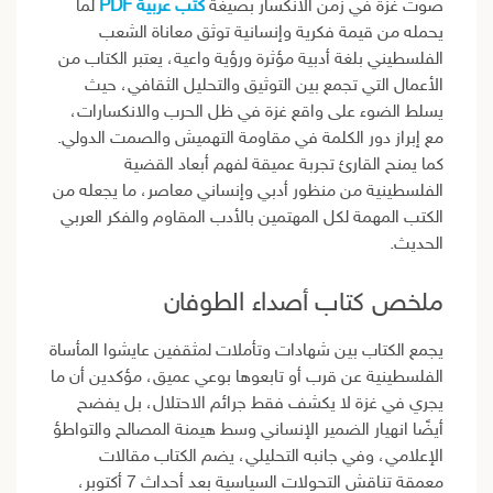
صوت غزة في زمن الانكسار بصيغة
كتب عربية PDF
لما
يحمله من قيمة فكرية وإنسانية توثق معاناة الشعب
الفلسطيني بلغة أدبية مؤثرة ورؤية واعية، يعتبر الكتاب من
الأعمال التي تجمع بين التوثيق والتحليل الثقافي، حيث
يسلط الضوء على واقع غزة في ظل الحرب والانكسارات،
مع إبراز دور الكلمة في مقاومة التهميش والصمت الدولي.
كما يمنح القارئ تجربة عميقة لفهم أبعاد القضية
الفلسطينية من منظور أدبي وإنساني معاصر، ما يجعله من
الكتب المهمة لكل المهتمين بالأدب المقاوم والفكر العربي
الحديث.
ملخص كتاب أصداء الطوفان
يجمع الكتاب بين شهادات وتأملات لمثقفين عايشوا المأساة
الفلسطينية عن قرب أو تابعوها بوعي عميق، مؤكدين أن ما
يجري في غزة لا يكشف فقط جرائم الاحتلال، بل يفضح
أيضًا انهيار الضمير الإنساني وسط هيمنة المصالح والتواطؤ
الإعلامي، وفي جانبه التحليلي، يضم الكتاب مقالات
معمقة تناقش التحولات السياسية بعد أحداث 7 أكتوبر،