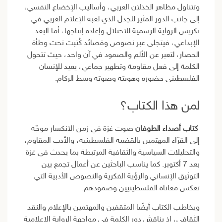
وتتناول مظاهر الخذلان العربي، وأساليب الإخضاع النفسي،
إلى جانب الدور المثير للجدل الذي لعبه الإعلام الغربي في
تكريس الرواية الرسمية للاحتلال وإعادة إنتاجها، أما البعد
الإبداعي، فيتجلى عبر نصوص وقصائد كُتبت تحت وطأة
الحصار، لتعبر عن الألم والصمود في آن واحد، حيث تتحول
الكلمة إلى فعل مقاومة وتطهير جماعي، يعيد للإنسان
الفلسطيني حضوره وهويته وصوته وسط الركام.
لمن هذا الكتاب؟
كتاب أصداء الطوفان
صوت غزة في زمن الانكسار موجّه
إلى القرّاء المهتمين بالقضية الفلسطينية، والأدب المقاوم،
والتحليلات السياسية والثقافية المرتبطة بما يحدث في غزة
بعد 7 أكتوبر. كما يناسب الباحثين عن أعمال تجمع بين
التوثيق الإنساني والرؤية الفكرية والنصوص الأدبية التي
تعكس معاناة الفلسطينيين وصمودهم.
ويخاطب الكتاب أيضًا المثقفين والمهتمين بالإعلام والنقد
الثقافي، إذ يناقش دور الكلمة في مواجهة الرواية الإعلامية