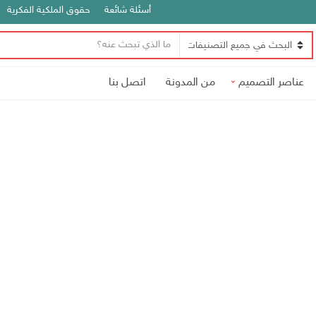
أسئلة شائعة
حقوق الملكية الفكرية
ن
ا
ص
س
ا
عناصر التصميم
من المدونة
اتصل بنا
م
ل
ا
ب
ل
ح
ت
ث
ص
ن
ي
ف