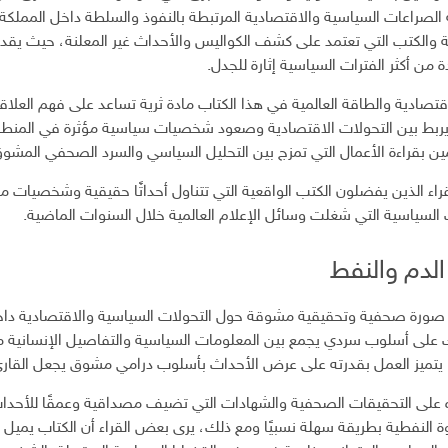
راعات السياسية والاقتصادية المرتبطة بالنفوذ والسلطة داخل المملكة الع
ة والكتب التي تعتمد على كشف الكواليس والأحداث غير المعلنة، حيث يق
من أكثر الفترات السياسية إثارة للجدل.
اقتصادية والطاقة العالمية في هذا الكتاب مادة ثرية تساعد على فهم العلاق
 يربط بين التحولات الاقتصادية وصعود شخصيات سياسية مؤثرة في المنط
مين بقراءة الأعمال التي تمزج بين التحليل السياسي والسرد الصحفي المشوق
ا للقراء الذين يفضلون الكتب الواقعية التي تتناول أحداثًا حقيقية وشخصي
 السياسية التي شغلت وسائل الإعلام العالمية خلال السنوات الماضية.
لدم والنفط
ورة صحفية وتحقيقية مشوقة حول التحولات السياسية والاقتصادية داخ
على أسلوب سردي يجمع بين المعلومات السياسية والتفاصيل الإنسانية مما
تميز العمل بقدرته على عرض الأحداث بأسلوب درامي مشوق يجعل القارئ مت
ده على التحقيقات الصحفية والشهادات التي تضيف مصداقية وعمقًا للأحد
ة النفطية بطريقة سهلة نسبيًا ومع ذلك، يرى بعض القراء أن الكتاب يميل أحيا