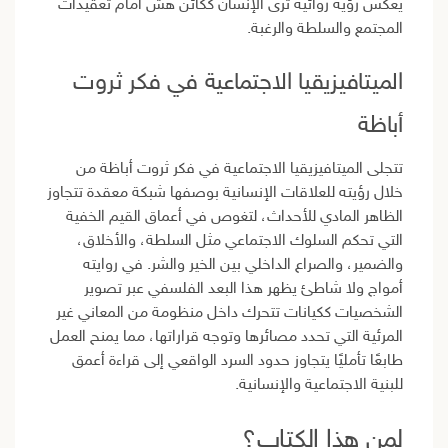
يعكس رؤية روائية ترى الإنسان ككائن هشّ أمام تعقيدات
المجتمع والسلطة والرغبة.
الميتافيزيقيا الاجتماعية في فكر ثروت
أباظة
تتجلى الميتافيزيقيا الاجتماعية في فكر ثروت أباظة من
خلال رؤيته للعلاقات الإنسانية بوصفها شبكة معقدة تتجاوز
الظاهر المادي للأحداث، لتغوص في أعماق القيم الخفية
التي تحكم السلوك الاجتماعي مثل السلطة، والأخلاق،
والضمير، والصراع الداخلي بين الخير والشر. في روايته
أمواج ولا شاطئ يظهر هذا البعد الفلسفي عبر تصوير
الشخصيات ككيانات تتحرك داخل منظومة من المعاني غير
المرئية التي تحدد مصائرها وتوجه قراراتها، مما يمنح العمل
طابعًا تأمليًا يتجاوز حدود السرد الواقعي إلى قراءة أعمق
للبنية الاجتماعية والإنسانية.
لمن هذا الكتاب؟