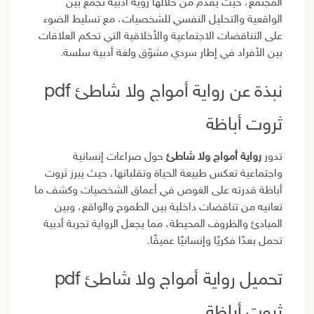
المجتمع، حيث يقدم من خلالها رؤية أدبية تجمع بين
الواقعية والتحليل النفسي للشخصيات، مع تسليط الضوء
على التناقضات الاجتماعية والأخلاقية التي تحكم العلاقات
بين الأفراد في إطار سردي مشوّق ولغة أدبية سلسة.
نبذة عن رواية أمواج ولا شاطئ pdf
ثروت أباظة
تدور
رواية أمواج ولا شاطئ
حول صراعات إنسانية
واجتماعية تعكس طبيعة الحياة وتقلباتها، حيث يبرز ثروت
أباظة قدرته على الغوص في أعماق الشخصيات وكشف ما
تعانيه من تناقضات داخلية بين الطموح والواقع، وبين
المبادئ والظروف المحيطة، مما يجعل الرواية تجربة أدبية
تحمل بعدًا فكريًا وإنسانيًا عميقًا.
تحميل رواية أمواج ولا شاطئ pdf
ثروت أباظة