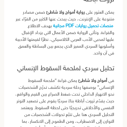
يمكن العثور على
رواية أمواج ولا شاطئ
ضمن مصادر
متنوعة على الإنترنت، حيث يبحث عنها الكثير من القرّاء عبر
منصات تحميل روايات PDF مجانية
بهدف الاطلاع
والقراءة. وتأتي الرواية ضمن الأعمال التي يزداد الإقبال
عليها لمحبي الأدب العربي الكلاسيكي، نظرًا لقيمتها الأدبية
وأسلوبها السردي المميز الذي يجمع بين البساطة والعمق
في آن واحد.
تحليل سردي لملحمة السقوط الإنساني
في
أمواج ولا شاطئ
يمكن قراءة “ملحمة السقوط
الإنساني” بوصفها رحلة سردية تكشف تدرّج الشخصيات
نحو الانهيار الداخلي تحت ضغط الصراع بين القيم والواقع،
حيث يقدّم ثروت أباظة بناءً سرديًا يقوم على تصعيد التوتر
النفسي والأخلاقي تدريجيًا حتى لحظة السقوط. ويعتمد
التحليل السردي هنا على تتبّع تحولات الشخصيات من
التوازن إلى الاضطراب، ومن الطموح إلى الانكسار، بما