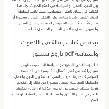
سبينوزا من أبرز الأعمال التي غيّرت طريقة النظر إلى العلاقة
بين الدين، العقل، والسياسة في الفكر الحديث. جاء هذا
الكتاب في سياق تاريخي مضطرب، حيث كانت السلطة
الدينية تفرض قيودًا صارمة على التفكير، فحاول سبينوزا أن
يفتح بابًا جديدًا لفهم النصوص الدينية من خلال العقل
والمنهج النقدي بدلًا من التفسير التقليدي الجامد.
نبذة عن كتاب رسالة في اللاهوت
والسياسة pdf باروخ سبينوزا
كتاب رسالة في اللاهوت والسياسة
للفيلسوف باروخ
سبينوزا يُعد من أهم الأعمال التأسيسية في الفلسفة
السياسية الحديثة، حيث يناقش العلاقة بين الدين والعقل
والسلطة السياسية. يسعى سبينوزا من خلاله إلى تقديم
قراءة عقلانية للنصوص الدينية، مؤكدًا أن الغاية الحقيقية
للدين هي تعزيز الأخلاق والفضيلة لا فرض السلطة أو تقييد
الفكر.