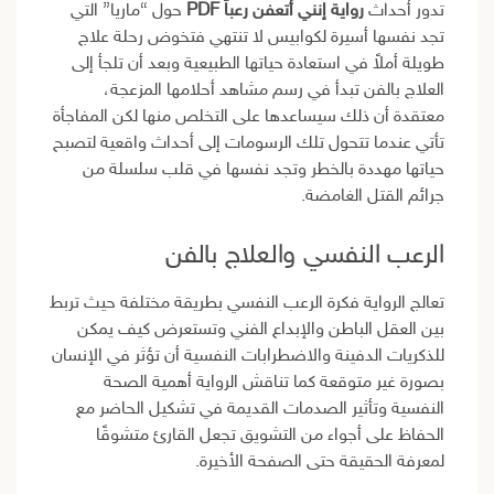
تدور أحداث
رواية إنني أتعفن رعباً PDF
حول “ماريا” التي
تجد نفسها أسيرة لكوابيس لا تنتهي فتخوض رحلة علاج
طويلة أملاً في استعادة حياتها الطبيعية وبعد أن تلجأ إلى
العلاج بالفن تبدأ في رسم مشاهد أحلامها المزعجة،
معتقدة أن ذلك سيساعدها على التخلص منها لكن المفاجأة
تأتي عندما تتحول تلك الرسومات إلى أحداث واقعية لتصبح
حياتها مهددة بالخطر وتجد نفسها في قلب سلسلة من
جرائم القتل الغامضة.
الرعب النفسي والعلاج بالفن
تعالج الرواية فكرة الرعب النفسي بطريقة مختلفة حيث تربط
بين العقل الباطن والإبداع الفني وتستعرض كيف يمكن
للذكريات الدفينة والاضطرابات النفسية أن تؤثر في الإنسان
بصورة غير متوقعة كما تناقش الرواية أهمية الصحة
النفسية وتأثير الصدمات القديمة في تشكيل الحاضر مع
الحفاظ على أجواء من التشويق تجعل القارئ متشوقًا
لمعرفة الحقيقة حتى الصفحة الأخيرة.