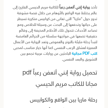
تأخذ
رواية إنني أتعفن رعباً
للكاتبة مريم الحيسي القارئ إلى
عالم يختلط فيه الواقع بالأوهام من خلال قصة مشوقة
تدور حول “ماريا” التي تعاني من كوابيس متكررة تسيطر
على حياتها وتدفعها إلى البحث عن وسيلة للخلاص ومع
تصاعد الأحداث تتحول تلك الأحلام المخيفة إلى وقائع
حقيقية تضعها في مواجهة سلسلة من الجرائم الغامضة
لتبدأ رحلة مليئة بالتوتر والغموض وتعد الرواية من الأعمال
المميزة لعشاق الرعب النفسي كما أنها خيار مناسب لمحبي
كتب PDF مجانية
الباحثين عن روايات عربية تجمع بين
التشويق والبعد النفسي.
تحميل رواية إنني أتعفن رعباً pdf
مجانا للكاتب مريم الحيسي
رحلة ماريا بين الواقع والكوابيس