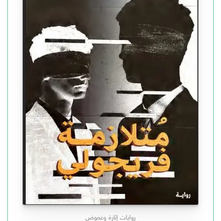
روايات إثارة وغموض