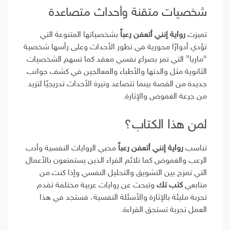
شخصيات متقنة وأحداث متصاعدة
تميزت
رواية إنني أتعفن رعباً
بشخصياتها المتنوعة التي
تؤدي أدوارًا محورية في تطور الأحداث وعلى رأسها شخصية
“ماريا” التي تمر بصراع نفسي معقد كما تسهم الشخصيات
الثانوية مثل والدتها والأطباء والمعالجين في كشف جوانب
جديدة من القصة بينما تتصاعد وتيرة الأحداث تدريجيًا لتزيد
من جرعة الغموض والإثارة.
لمن هذا الكتاب؟
تناسب
رواية إنني أتعفن رعباً
محبي الروايات النفسية وأدب
الرعب والغموض كما تلائم القراء الذين يستمتعون بالأعمال
التي تمزج بين التشويق والتحليل النفسي وإذا كنت من
متابعي
كتب تك
وتبحث عن روايات عربية مختلفة تقدم
تجربة مليئة بالإثارة والأسئلة النفسية، فستجد في هذا
العمل تجربة تستحق القراءة.