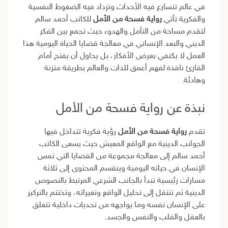
في عالم تتسارع فيه الأحداث وتزداد فيه الضغوط النفسية
والفكرية تأتي
رواية فسحة من الأمل
للكاتب أحمد سالم
لتقدم مساحة من التأمل والهدوء حيث تجمع بين الفكر
الديني والبعد الإنساني في معالجة قضايا الحياة اليومية هذا
العمل لا يكتفي بعرض الأفكار، بل يحاول أن يفتح أمام
القارئ نافذة لفهم أعمق للذات والعالم بطريقة متزنة
وهادئة.
نبذة عن رواية فسحة من الأمل
تقدم
رواية فسحة من الأمل
رؤية فكرية تتداخل فيها
الجوانب الدينية مع الواقع المعيش حيث يسعى الكاتب
أحمد سالم إلى معالجة مجموعة من القضايا التي تمس
الإنسان في حياته اليومية وينقسم المحتوى إلى ثلاثة
مسارات رئيسية تبدأ بالجانب الشرعي المرتبط بالنصوص
الدينية ثم تنتقل إلى تحليل الواقع وتغيراته، وتختتم بالتركيز
على الإنسان نفسه وما يواجهه من تحديات داخلية تتعلق
بالعقل والقلب والنفس والجسد.